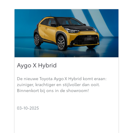
Aygo X Hybrid
De nieuwe Toyota Aygo X Hybrid komt eraan:
zuiniger, krachtiger en stijlvoller dan ooit.
Binnenkort bij ons in de showroom!
03-10-2025