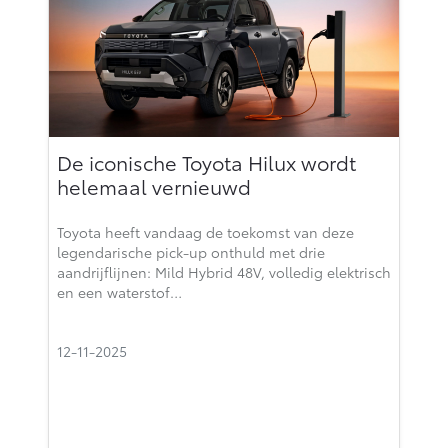
De iconische Toyota Hilux wordt
helemaal vernieuwd
Toyota heeft vandaag de toekomst van deze
legendarische pick-up onthuld met drie
aandrijflijnen: Mild Hybrid 48V, volledig elektrisch
en een waterstof…
12-11-2025