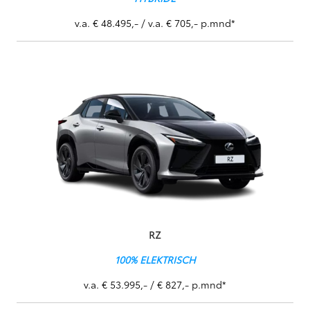
v.a. € 48.495,- / v.a. € 705,- p.mnd*
RZ
100% ELEKTRISCH
v.a. € 53.995,- / € 827,- p.mnd*