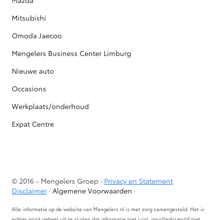
Mitsubishi
Omoda Jaecoo
Mengelers Business Center Limburg
Nieuwe auto
Occasions
Werkplaats/onderhoud
Expat Centre
© 2016 - Mengelers Groep ·
Privacy en Statement
Disclaimer
·
Algemene Voorwaarden
·
Alle informatie op de website van Mengelers.nl is met zorg samengesteld. Het is
echter nooit geheel uit te sluiten dat informatie niet juist, onvolledig en/of niet