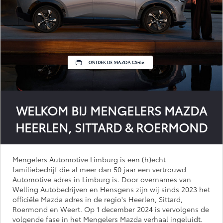
WELKOM BIJ MENGELERS MAZDA
HEERLEN, SITTARD & ROERMOND
Mengelers Automotive Limburg is een (h)echt
familiebedrijf die al meer dan 50 jaar een vertrouwd
Automotive adres in Limburg is. Door overnames van
Welling Autobedrijven en Hensgens zijn wij sinds 2023 het
officiële Mazda adres in de regio's Heerlen, Sittard,
Roermond en Weert. Op 1 december 2024 is vervolgens de
volgende fase in het Mengelers Mazda verhaal ingeluidt.