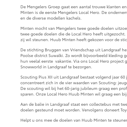
De Mengelers Groep gaat een aantal trouwe klanten en 
Minten is de eerste Mengelers Local Hero. De ondernem
en de diverse modellen kachels.
Minten mocht van Mengelers twee goede doelen uitzoe
twee goede doelen die de Local Hero heeft uitgezocht. D
zij wil steunen. Huub Minten heeft gekozen voor de sti
De stichting Bruggen van Vriendschap uit Landgraaf hel
Poolse district Suwalki. Zo wordt bijvoorbeeld kleding 
hun veelal eerste vakantie. Via ons Local Hero project 
Snowworld in Landgraaf te bezorgen.
Scouting Pius XII uit Landgraaf bestaat volgend jaar 60 ja
concentreert zich in de vier waarden van Scouting: jeug
De scouting wil bij het 60-jarig jubileum graag een prof
sparen. Onze Local Hero Huub Minten wil graag een bi
Aan de balie in Landgraaf staat een collectebus met tw
doelen gesteund moet worden. Vervolgens doneert Toyo
Helpt u ons mee de doelen van Huub Minten te steune