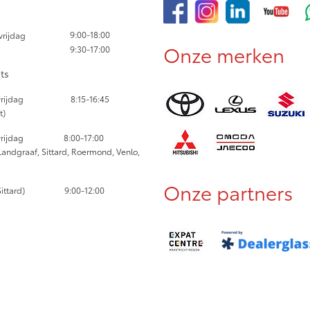
9:00-18:00
rijdag
Onze merken
9:30-17:00
ts
jdag
8:15-16:45
t)
-vrijdag
8:00-17:00
Landgraaf, Sittard, Roermond, Venlo,
Onze partners
ittard) 9:00-12:00