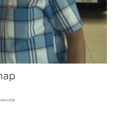
hap
natuurlijk