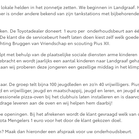
lokale helden in het zonnetje zetten. We beginnen in Landgraaf.
er is onder andere bekend van zijn tankstations met bijbehorend
ken. De Toyotadealer doneert 1 euro per onderhoudsbeurt aan é
e klant die de servicebeurt heeft laten doen kiest zelf welk goede 
chting Bruggen van Vriendschap en scouting Pius XII.
pt met behulp van de plaatselijke sociale diensten arme kinderen 
gebracht en wordt jaarlijks een aantal kinderen naar Landgraaf geh
gaan wij proberen deze jongeren een gezellige middag in het klimp
ar. De groep telt bijna 100 jeugdleden en zo’n 40 vrijwilligers. Pius
d en vrijwilliger, jeugd en maatschappij, jeugd en leren, en jeugd 
essionele pizza-oven bij het clubhuis laten installeren en is daarv
jdrage leveren aan de oven en wij helpen hem daarbij!
ee openingen. Bij het afrekenen wordt de klant gevraagd welk van
ta Mengelers 1 euro voor het door de klant gekozen doel.
n? Maak dan hieronder een afspraak voor uw onderhoudsbeurt.