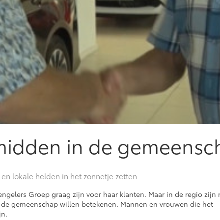
 midden in de gemeensc
n lokale helden in het zonnetje zetten
Mengelers Groep graag zijn voor haar klanten. Maar in de regio zijn 
or de gemeenschap willen betekenen. Mannen en vrouwen die het
jn.