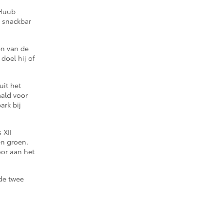
 Huub
e snackbar
én van de
doel hij of
uit het
aald voor
ark bij
 XII
en groen.
oor aan het
 de twee