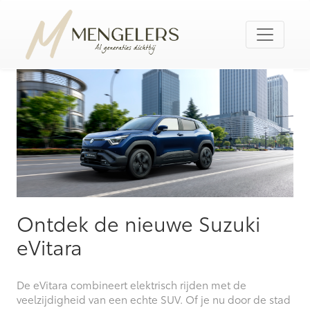
Ontdek de nieuwe Suzuki
eVitara
De eVitara combineert elektrisch rijden met de
veelzijdigheid van een echte SUV. Of je nu door de stad