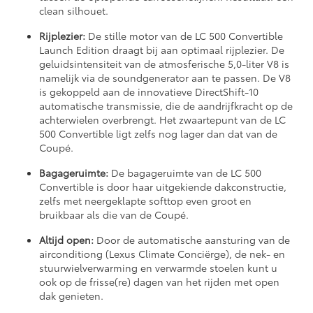
clean silhouet.
Rijplezier:
De stille motor van de LC 500 Convertible
Launch Edition draagt bij aan optimaal rijplezier. De
geluidsintensiteit van de atmosferische 5,0-liter V8 is
namelijk via de soundgenerator aan te passen. De V8
is gekoppeld aan de innovatieve DirectShift-10
automatische transmissie, die de aandrijfkracht op de
achterwielen overbrengt. Het zwaartepunt van de LC
500 Convertible ligt zelfs nog lager dan dat van de
Coupé.
Bagageruimte:
De bagageruimte van de LC 500
Convertible is door haar uitgekiende dakconstructie,
zelfs met neergeklapte softtop even groot en
bruikbaar als die van de Coupé.
Altijd open:
Door de automatische aansturing van de
airconditiong (Lexus Climate Conciërge), de nek- en
stuurwielverwarming en verwarmde stoelen kunt u
ook op de frisse(re) dagen van het rijden met open
dak genieten.