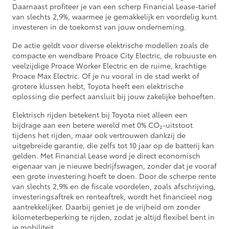
Daarnaast profiteer je van een scherp Financial Lease-tarief
van slechts 2,9%, waarmee je gemakkelijk en voordelig kunt
investeren in de toekomst van jouw onderneming.
De actie geldt voor diverse elektrische modellen zoals de
compacte en wendbare Proace City Electric, de robuuste en
veelzijdige Proace Worker Electric en de ruime, krachtige
Proace Max Electric. Of je nu vooral in de stad werkt of
grotere klussen hebt, Toyota heeft een elektrische
oplossing die perfect aansluit bij jouw zakelijke behoeften.
Elektrisch rijden betekent bij Toyota niet alleen een
bijdrage aan een betere wereld met 0% CO₂-uitstoot
tijdens het rijden, maar ook vertrouwen dankzij de
uitgebreide garantie, die zelfs tot 10 jaar op de batterij kan
gelden. Met Financial Lease word je direct economisch
eigenaar van je nieuwe bedrijfswagen, zonder dat je vooraf
een grote investering hoeft te doen. Door de scherpe rente
van slechts 2,9% en de fiscale voordelen, zoals afschrijving,
investeringsaftrek en renteaftrek, wordt het financieel nog
aantrekkelijker. Daarbij geniet je de vrijheid om zonder
kilometerbeperking te rijden, zodat je altijd flexibel bent in
je mobiliteit.