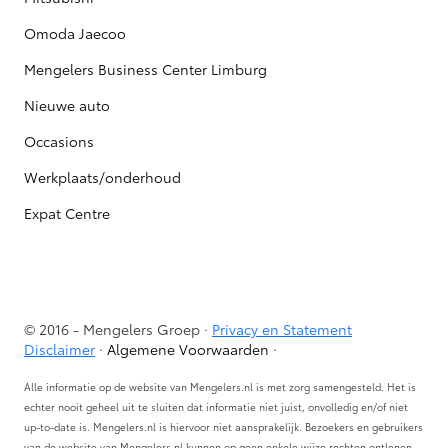
Omoda Jaecoo
Mengelers Business Center Limburg
Nieuwe auto
Occasions
Werkplaats/onderhoud
Expat Centre
© 2016 - Mengelers Groep ·
Privacy en Statement
Disclaimer
·
Algemene Voorwaarden
·
Alle informatie op de website van Mengelers.nl is met zorg samengesteld. Het is
echter nooit geheel uit te sluiten dat informatie niet juist, onvolledig en/of niet
up-to-date is. Mengelers.nl is hiervoor niet aansprakelijk. Bezoekers en gebruikers
van de website van Mengelers.nl kunnen op geen enkele wijze rechten ontlenen