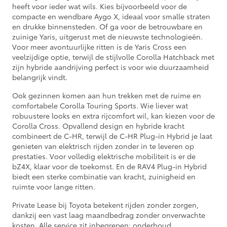
heeft voor ieder wat wils. Kies bijvoorbeeld voor de
compacte en wendbare Aygo X, ideaal voor smalle straten
en drukke binnensteden. Of ga voor de betrouwbare en
zuinige Yaris, uitgerust met de nieuwste technologieën.
Voor meer avontuurlijke ritten is de Yaris Cross een
veelzijdige optie, terwijl de stijlvolle Corolla Hatchback met
zijn hybride aandrijving perfect is voor wie duurzaamheid
belangrijk vindt.
Ook gezinnen komen aan hun trekken met de ruime en
comfortabele Corolla Touring Sports. Wie liever wat
robuustere looks en extra rijcomfort wil, kan kiezen voor de
Corolla Cross. Opvallend design en hybride kracht
combineert de C-HR, terwijl de C-HR Plug-in Hybrid je laat
genieten van elektrisch rijden zonder in te leveren op
prestaties. Voor volledig elektrische mobiliteit is er de
bZ4X, klaar voor de toekomst. En de RAV4 Plug-in Hybrid
biedt een sterke combinatie van kracht, zuinigheid en
ruimte voor lange ritten.
Private Lease bij Toyota betekent rijden zonder zorgen,
dankzij een vast laag maandbedrag zonder onverwachte
kosten. Alle service zit inbegrepen: onderhoud,