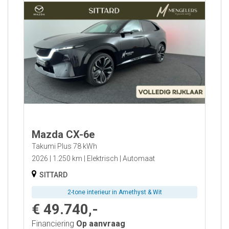
Mazda CX-6e
Takumi Plus 78 kWh
2026
1.250 km
Elektrisch
Automaat
SITTARD
2-tone interieur in Amethyst & Wit
€ 49.740,-
Financiering
Op aanvraag