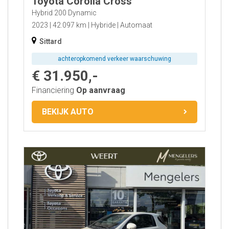
Toyota Corolla Cross
Hybrid 200 Dynamic
2023
42.097 km
Hybride
Automaat
Sittard
achteropkomend verkeer waarschuwing
€ 31.950,-
Financiering
Op aanvraag
BEKIJK AUTO