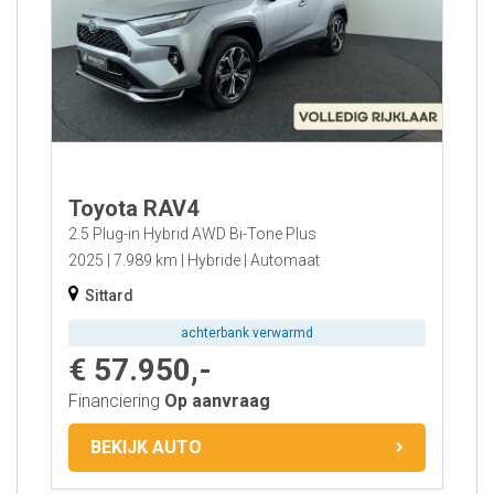
Aantal deuren
Transmissie
Bekleding
Km-stand
Energielabel
Bouwjaar
Toyota RAV4
Locatie
2.5 Plug-in Hybrid AWD Bi-Tone Plus
2025
7.989 km
Hybride
Automaat
Sittard
achterbank verwarmd
€ 57.950,-
Financiering
Op aanvraag
BEKIJK AUTO