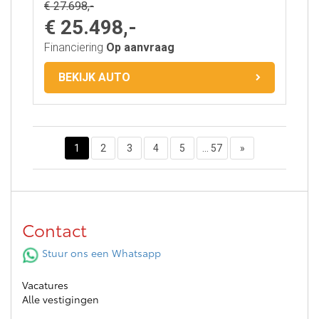
€ 27.698,-
€ 25.498,-
Financiering
Op aanvraag
BEKIJK AUTO
1
2
3
4
5
... 57
»
Contact
Stuur ons een Whatsapp
Vacatures
Alle vestigingen