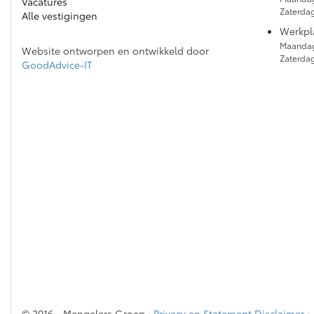
Vacatures
Zaterda
Alle vestigingen
Werkpl
Maandag
Website ontworpen en ontwikkeld door
Zaterdag
GoodAdvice-IT
© 2016 - Mengelers Groep ·
Privacy en Statement Disclaimer
·