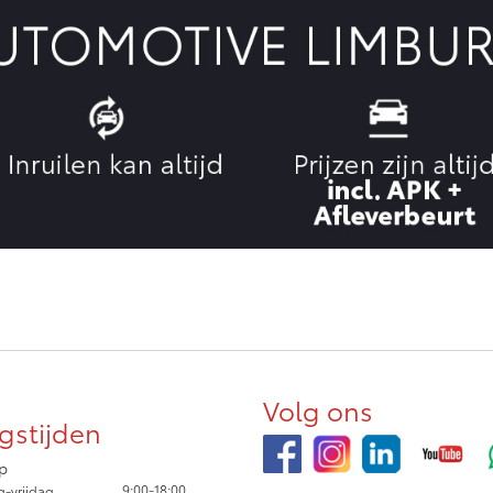
Volg ons
gstijden
p
9:00-18:00
-vrijdag