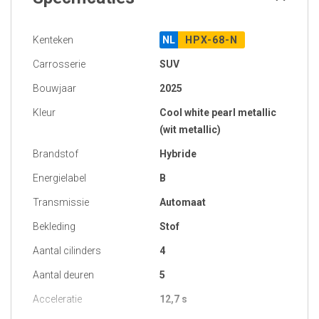
Kenteken
NL
HPX-68-N
Carrosserie
SUV
Bouwjaar
2025
Kleur
Cool white pearl metallic
(wit metallic)
Brandstof
Hybride
Energielabel
B
Transmissie
Automaat
Bekleding
Stof
Aantal cilinders
4
Aantal deuren
5
Acceleratie
12,7 s