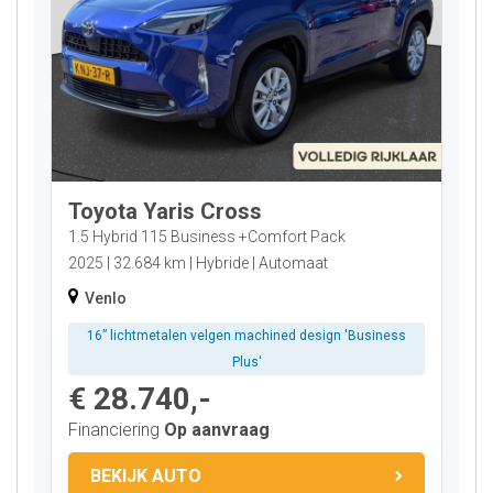
Toyota Yaris Cross
1.5 Hybrid 115 Business +Comfort Pack
2025
32.684 km
Hybride
Automaat
Venlo
16” lichtmetalen velgen machined design 'Business
Plus'
€ 28.740,-
Financiering
Op aanvraag
BEKIJK AUTO