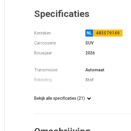
Specificaties
Kenteken
NL
483579149
Carrosserie
SUV
Bouwjaar
2026
Transmissie
Automaat
Bekleding
Stof
Aantal cilinders
4
Bekijk alle specificaties (21)