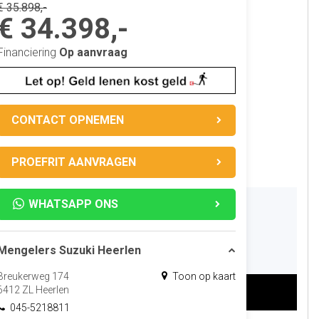
€ 35.898,-
€ 34.398,-
Financiering
Op aanvraag
CONTACT OPNEMEN
PROEFRIT AANVRAGEN
WHATSAPP ONS
Mengelers Suzuki Heerlen
Breukerweg 174
Toon op kaart
6412 ZL Heerlen
045-5218811