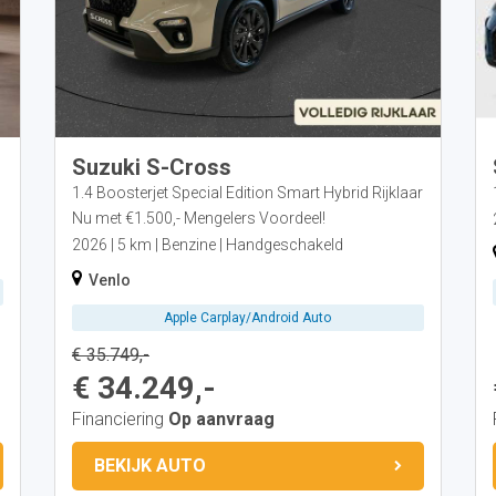
Suzuki S-Cross
1.4 Boosterjet Special Edition Smart Hybrid Rijklaar
Nu met €1.500,- Mengelers Voordeel!
2026
5 km
Benzine
Handgeschakeld
Venlo
Apple Carplay/Android Auto
€ 35.749,-
€ 34.249,-
Financiering
Op aanvraag
BEKIJK AUTO