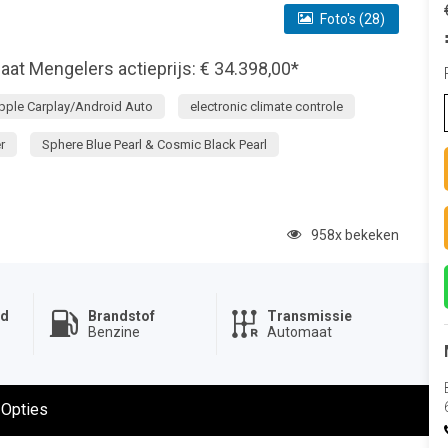
Foto's (28)
aat Mengelers actieprijs: € 34.398,00*
pple Carplay/Android Auto
electronic climate controle
r
Sphere Blue Pearl & Cosmic Black Pearl
958x bekeken
nd
Brandstof
Transmissie
Benzine
Automaat
Opties