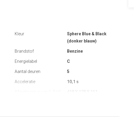
Kleur
Sphere Blue & Black
(donker blauw)
Brandstof
Benzine
Energielabel
C
Aantal deuren
5
Acceleratie
10,1 s
Afmetingen in cm (L B H)
418 X 178 X 161