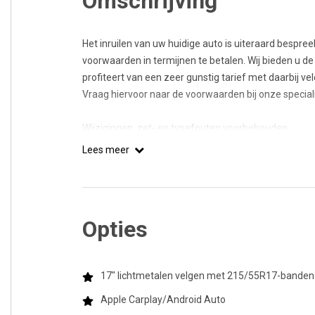
Omschrijving
Het inruilen van uw huidige auto is uiteraard bespre
voorwaarden in termijnen te betalen. Wij bieden u de
profiteert van een zeer gunstig tarief met daarbij ve
Vraag hiervoor naar de voorwaarden bij onze specia
Wijzigingen, zet- en typefouten voorbehouden
Lees meer
* Vraag naar de voorwaarden.
Opties
17" lichtmetalen velgen met 215/55R17-banden
Apple Carplay/Android Auto