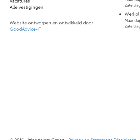
Vacatures
Zaterda
Alle vestigingen
Werkpl
Maandag
Website ontworpen en ontwikkeld door
Zaterdag
GoodAdvice-IT
© 2016 - Mengelers Groep ·
Privacy en Statement Disclaimer
·