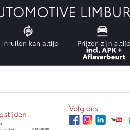
Volg ons
gstijden
p
9:00-18:00
-vrijdag