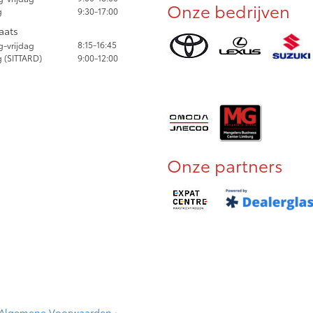
Onze bedrijven
g
9:30-17:00
aats
8:15-16:45
-vrijdag
 (SITTARD)
9:00-12:00
Onze partners
Algemene Voorwaarden
·