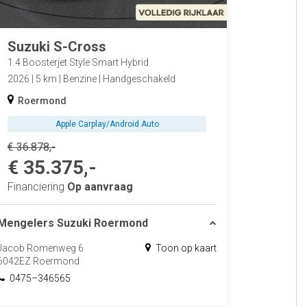
Suzuki S-Cross
1.4 Boosterjet Style Smart Hybrid
2026
5 km
Benzine
Handgeschakeld
Roermond
Apple Carplay/Android Auto
€ 36.878,-
€ 35.375,-
Financiering
Op aanvraag
Mengelers Suzuki Roermond
Jacob Romenweg 6
Toon op kaart
6042EZ Roermond
0475–346565