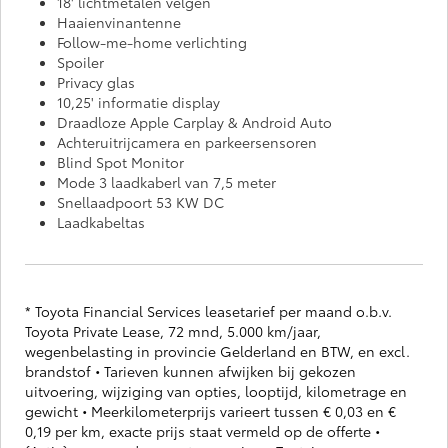
18' lichtmetalen velgen
Haaienvinantenne
Follow-me-home verlichting
Spoiler
Privacy glas
10,25' informatie display
Draadloze Apple Carplay & Android Auto
Achteruitrijcamera en parkeersensoren
Blind Spot Monitor
Mode 3 laadkaberl van 7,5 meter
Snellaadpoort 53 KW DC
Laadkabeltas
*
Toyota Financial Services leasetarief per maand o.b.v.
Toyota Private Lease, 72 mnd, 5.000 km/jaar,
wegenbelasting in provincie Gelderland en BTW, en excl.
brandstof • Tarieven kunnen afwijken bij gekozen
uitvoering, wijziging van opties, looptijd, kilometrage en
gewicht • Meerkilometerprijs varieert tussen € 0,03 en €
0,19 per km, exacte prijs staat vermeld op de offerte •