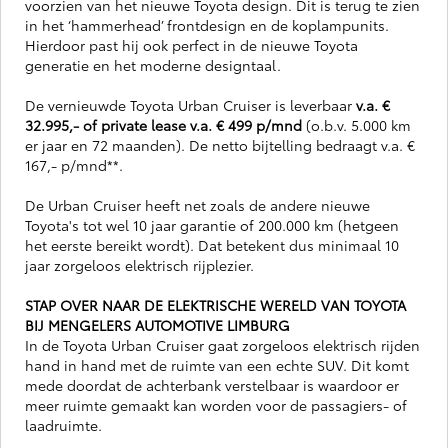
voorzien van het nieuwe Toyota design. Dit is terug te zien
in het ‘hammerhead’ frontdesign en de koplampunits.
Hierdoor past hij ook perfect in de nieuwe Toyota
generatie en het moderne designtaal.
De vernieuwde Toyota Urban Cruiser is leverbaar
v.a. €
32.995,- of private lease v.a. € 499 p/mnd
(o.b.v. 5.000 km
er jaar en 72 maanden). De netto bijtelling bedraagt v.a. €
167,- p/mnd**.
De Urban Cruiser heeft net zoals de andere nieuwe
Toyota's tot wel 10 jaar garantie of 200.000 km (hetgeen
het eerste bereikt wordt). Dat betekent dus minimaal 10
jaar zorgeloos elektrisch rijplezier.
STAP OVER NAAR DE ELEKTRISCHE WERELD VAN TOYOTA
BIJ MENGELERS AUTOMOTIVE LIMBURG
In de Toyota Urban Cruiser gaat zorgeloos elektrisch rijden
hand in hand met de ruimte van een echte SUV. Dit komt
mede doordat de achterbank verstelbaar is waardoor er
meer ruimte gemaakt kan worden voor de passagiers- of
laadruimte.